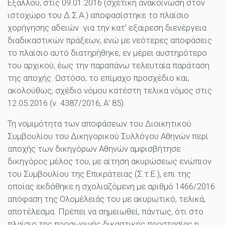
Εξάλλου, στις 09.01.2016 (σχετική ανακοίνωση στον
ιστοχώρο του Δ.Σ.Α.) αποφασίστηκε το πλαίσιο
χορήγησης αδειών για την κατ' εξαιρεση διενέργεια
διαδικαστικών πράξεων, ενώ με νεότερες αποφάσεις
το πλαίσιο αυτό διατηρήθηκε, εν μέρει αυστηρότερο
του αρχικού, έως την παραπάνω τελευταία παράταση
της αποχής. Ωστόσο, το επίμαχο προσχέδιο και,
ακολούθως, σχέδιο νόμου κατέστη τελικα νόμος στις
12.05.2016 (ν. 4387/2016, Α' 85).
Τη νομιμότητα των αποφάσεων του Διοικητικού
Συμβουλίου του Δικηγορικού Συλλόγου Αθηνών περί
αποχής των δικηγόρων Αθηνών αμφισβήτησε
δικηγόρος μέλος του, με αίτηση ακυρώσεως ενώπιον
του Συμβουλίου της Επικράτειας (Σ.τ.Ε.), επι της
οποίας εκδόθηκε η σχολιαζόμενη με αριθμό 1466/2016
απόφαση της Ολομέλειάς του με ακυρωτικό, τελικά,
αποτέλεσμα. Πρέπει να σημειωθεί, πάντως, ότι στο
πλαίσιο της προσωρινής δικαστικής προστασίας η