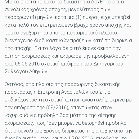
Με το σκεπτικό αυτό το δικαστήριο δέχθηκε ότι ο
συνολικός χρόνος αποχής, μεγαλύτερος των
τεσσάρων (4) μηνών -κατά μια (1) ημέρα-, είχε υπερβεί
κατά πολύ τον επιτρεπόμενο βραχύ χρόνο αποχής και
τούτο ανεξάρτητα από το περιοριστικό πλαίσιο
διενέργειας διαδικαστικών πράξεων κατά τη διάρκεια
της αποχής. Για το λόγο δε αυτό έκανε δεκτή την
αίτηση ακυρώσεως και ακύρωσε την προσβαλλόμενη
από 06.05.2016 σχετική απόφαση του Δικηγορικού
Συλλόγου Αθηνών.
Ωστόσο, στο πλαίσιο της προσωρινής δικαστικής
προστασίας η Επιτροπή Αναστολών του Σ.τ.Ε.,
εκδικάζοντας τη σχετική αίτηση αναστολής, έκρινε με
την απόφαση της (68/2016), απαντώντας στον
ισχυρισμό για πρόδηλη βασιμότητα της αίτησης
ακυρώσεως, πως "δεν μπορει να θεωρηθεί πρόδηλο
ότι ο συνολικός χρόνος διάρκειας της αποχής από την
έναρξη αυτής μεχρι και τις 15.04.2016 υπερβαίνει το