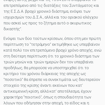
επιτρεπόμενο από τις διατάξεις του Συντάγματος και
της Ε.Σ.Δ.Α. βραχύ χρονικό διάστημα, ενόψει των
ισχυρισμών του Δ.Σ.Α., αλλά και του οριακού ελέγχου
που ασκεί ως προς το ζήτημα αυτό ο ακυρωτικος
δικαστής".
Ενόψει των δύο τούτων κρίσεων, όπου στη μεν πρώτη
περίπτωση το "τετράμηνο" εκτιμήθηκε ως υπερβαίνον
κατά πολύ τον επιτρεπόμενο βραχύ χρόνο αποχής, ενώ
στη δεύτερη περίπτωση ότι το χρονικό διάστημα των
τριών μηνών και τριών ημερών δεν τον υπερβαίνει
προδήλως, θα μπορούσε να υποστηριχθεί ότι το
κριτήριο του χρόνου διάρκειας της αποχής ως
"ποσοτικό" θα έπρεπε να συνεκτιμάται ως δευτερεύον
στοιχείο της κρίσης έναντι εκείνων που κατ'
αντικειμενική κρίση, αλλά κατ' αποτέλεσμα, έχουν
χαρακτήρα "ποιοτικό", όπως η σπουδαιότητα των
λόγων που οδήγησαν στην αποχή, το είδος και η