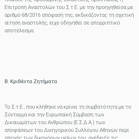
Επιτροπή Αναστολών του Σ.τ.Ε. με την προηγηθείσα με
αριθμό 68/2016 απόφασή της, εκδικάζοντας τη σχετική
αίτηση αναστολής, είχε οδηγηθεί σε απορριπτικό
αποτέλεσμα.
Β. Κριθέντα Ζητήματα
Το Σ.τ.Ε., που κλήθηκε να κρίνει τη συμβατότητα με το
Σύνταγμα και την Ευρωπαϊκή Σύμβαση των
Δικαιωμάτων του Ανθρώπου (Ε.Σ.Δ.Α.) των
αποφάσεων του Δικηγορικού Συλλόγου Αθηνών περί
αποχής των δικηγόρων μελών του, ανέδειξε τις